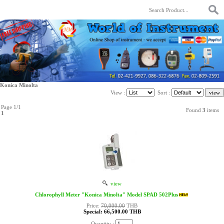
Konica Minolta
View :
Sort :
Page 1/1
Found
3
items
1
view
Chlorophyll Meter "Konica Minolta" Model SPAD 502Plus
Price:
70,000.00
THB
Special: 66,500.00 THB
Quantity :