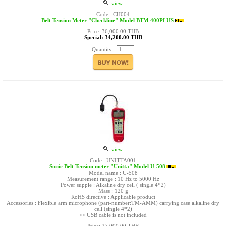
view
Code : CH004
Belt Tension Meter "Checkline" Model BTM-400PLUS
Price:
36,000.00
THB
Special: 34,200.00 THB
Quantity :
view
Code : UNITTA001
Sonic Belt Tension meter "Unitta" Model U-508
Model name : U-508
Measurement range : 10 Hz to 5000 Hz
Power supple : Alkaline dry cell ( single 4*2)
Mass : 120 g
RoHS directive : Applicable product
Accessories : Flexible arm microphone (part-number:TM-AMM) carrying case alkaline dry
cell (single 4*2)
>> USB cable is not included